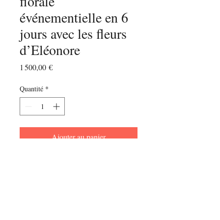
florale
événementielle en 6
jours avec les fleurs
d’Eléonore
Prix
1 500,00 €
Quantité
*
Ajouter au panier
55 avenue colmar, 92500 Rueil Malmaison, FRANCE
Email:
Formaeleo@gmail.COM
Tel : + 33 6 52 79 64 35